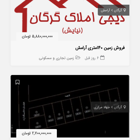
گرگان
آرامش
5,880,000,000 تومان
فروش زمین 140متری آرامش
6 روز قبل
زمین تجاری و مسکونی
گرگان
جهاد مرکزی
2,700,000,000 تومان