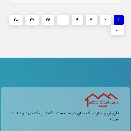
۲۸
۲۷
۲۶
…
۴
۳
۲
۱
←
«فروش و اجاره ملک پایان کار ما نیست بلکه آغاز یک تعهد و اعتماد
است»