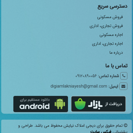
دسترسی سریع
فروش مسکونی
فروش تجاری، اداری
اجاره مسکونی
اجاره تجاری، اداری
درباره ما
تماس با ما
شماره تماس:
09120890056
ایمیل:
digiamlakniayesh@gmail.com
تمام حقوق برای دیجی املاک نیایش محفوظ می باشد. طراحی و
پشتیبانی
فیکس سایت