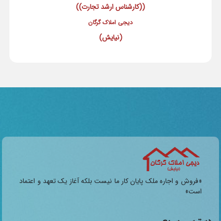
((کارشناس ارشد تجارت))
دیجی املاک گرگان
(نیایش)
«فروش و اجاره ملک پایان کار ما نیست بلکه آغاز یک تعهد و اعتماد
است»