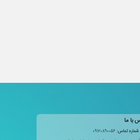
 با ما
شماره تماس:
09120890056