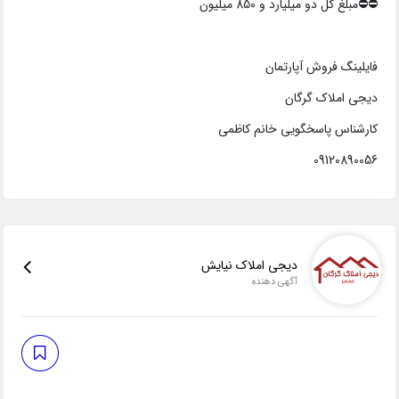
⛔⛔️مبلغ کل دو میلیارد و 850 میلیون
فایلینگ فروش آپارتمان
دیجی املاک گرگان
کارشناس پاسخگویی خانم کاظمی
09120890056
دیجی املاک نیایش
آگهی دهنده