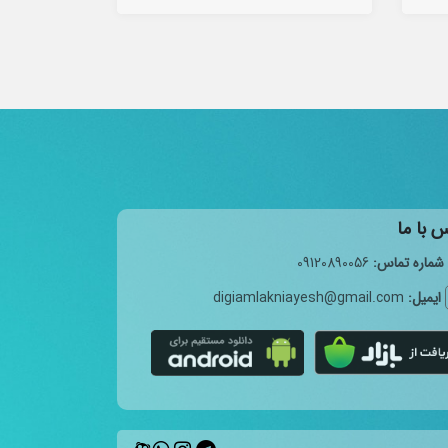
 با ما
شماره تماس:
09120890056
ایمیل:
digiamlakniayesh@gmail.com