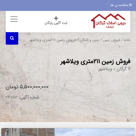
علاقه‌مندی ها
ثبت آگهی رایگان
/
/
/ فروش زمین 211متری ویلاشهر
خانه
فروش زمین
زمین و کلنگی
فروش زمین 211متری ویلاشهر
گرگان
ویلاشهر
5,500,000,000 تومان
شماره آگهی:
24772