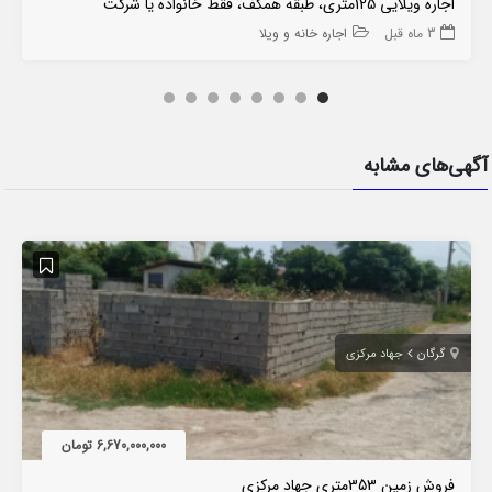
اجاره ویلایی 125متری، طبقه همکف، فقط خانواده یا شرکت
3 ماه قبل
اجاره خانه و ویلا
آگهی‌های مشابه
گرگان
جهاد مرکزی
6,670,000,000 تومان
فروش زمین 353متری جهاد مرکزی