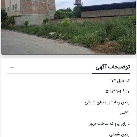
توضیحات آگهی
کد فایل 104
37*904*5122
زمین ویلاشهر صبای شمالی
۲۱۱متر
دارای پروانه ساخت بروز
زمین شمالی