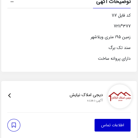
توضیحات آگهی
کد فایل 117
377*7211
زمین ۱۹۵ متری ویلاشهر
سند تک برگ
دارای پروانه ساخت
دیجی املاک نیایش
آگهی دهنده
اطلاعات تماس