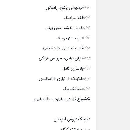
✅✅گرمایشی پکیج، رادیاتور
✅✅کف سرامیک
✅✅خوش نقشه بدون پرتی
✅✅کابینت ام دی اف
✅✅گاز صفحه ای، هود مخفی
✅✅دارای تراس، سرویس فرنگی
✅✅بازسازی کامل
✅✅پارکینگ + انباری + آسانسور
✅✅سند تک برگ
⛔⛔️مبلغ کل دو میلیارد و 160 میلیون
فایلینگ فروش آپارتمان
دیجی املاک گرگان