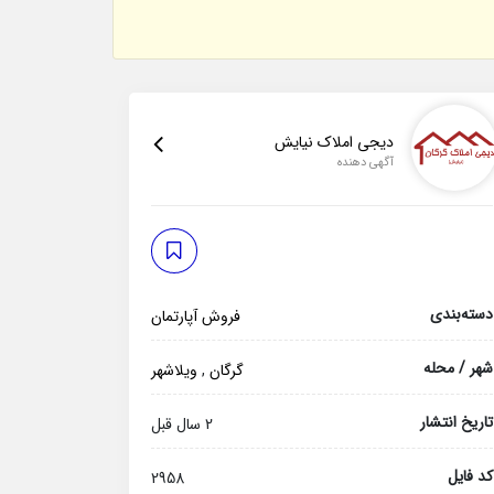
دیجی املاک نیایش
آگهی دهنده
دسته‌بندی
فروش آپارتمان
شهر / محله
گرگان
,
ویلاشهر
تاریخ انتشار
2 سال قبل
کد فایل
2958