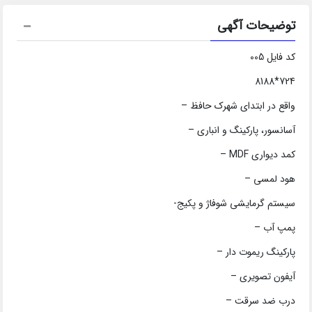
توضیحات آگهی
کد فایل 005
724*8188
واقع در ابتدای شهرک حافظ –
آسانسور، پارکینگ و انباری –
کمد دیواری MDF –
هود لمسی –
سیستم گرمایشی شوفاژ و پکیج-
پمپ آب –
پارکینگ ریموت دار –
آیفون تصویری –
درب ضد سرقت –