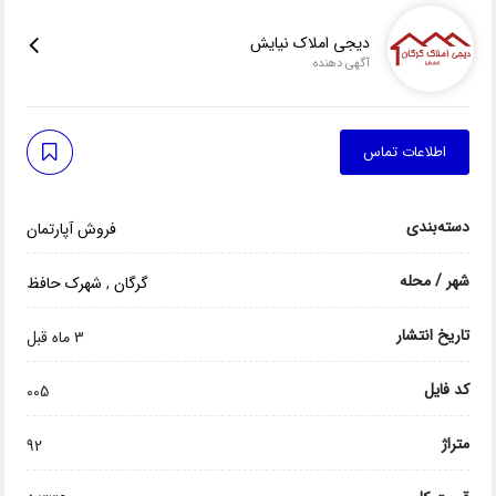
دیجی املاک نیایش
آگهی دهنده
اطلاعات تماس
دسته‌بندی
فروش آپارتمان
شهر / محله
گرگان
,
شهرک حافظ
تاریخ انتشار
3 ماه قبل
کد فایل
005
متراژ
92