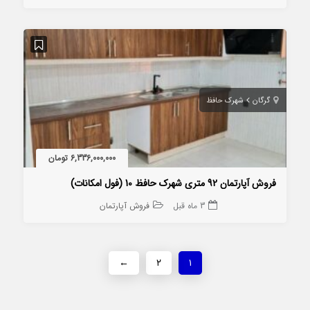
گرگان
شهرک حافظ
6,336,000,000 تومان
فروش آپارتمان 92 متری شهرک حافظ 10 (فول امکانات)
3 ماه قبل
فروش آپارتمان
←
۲
۱