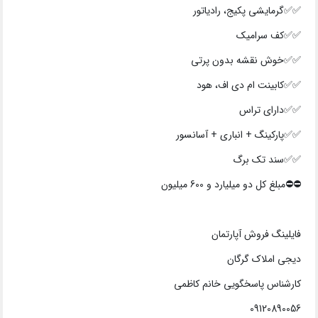
✅✅گرمایشی پکیج، رادیاتور
✅✅کف سرامیک
✅✅خوش نقشه بدون پرتی
✅✅کابینت ام دی اف، هود
✅✅دارای تراس
✅✅پارکینگ + انباری + آسانسور
✅✅سند تک برگ
⛔⛔️مبلغ کل دو میلیارد و 600 میلیون
فایلینگ فروش آپارتمان
دیجی املاک گرگان
کارشناس پاسخگویی خانم کاظمی
09120890056