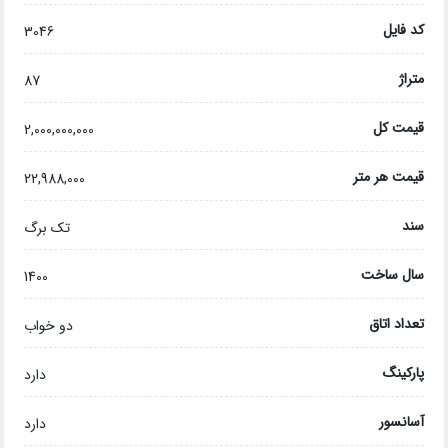
کد فایل
3046
متراژ
87
قیمت کل
2,000,000,000
قیمت هر متر
22,988,000
سند
تک برگ
سال ساخت
1400
تعداد اتاق
دو خواب
پارکینگ
دارد
آسانسور
دارد