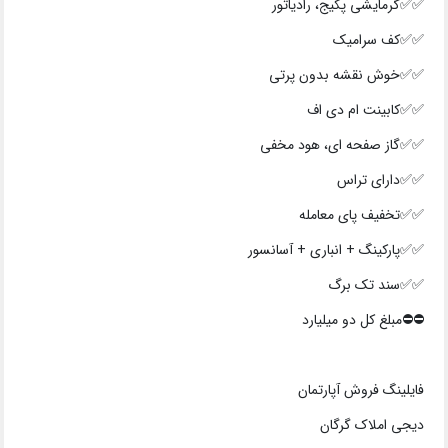
✅✅گرمایشی پکیج، رادیاتور
✅✅کف سرامیک
✅✅خوش نقشه بدون پرتی
✅✅کابینت ام دی اف
✅✅گاز صفحه ای، هود مخفی
✅✅دارای تراس
✅✅تخفیف پای معامله
✅✅پارکینگ + انباری + آسانسور
✅✅سند تک برگ
⛔⛔️مبلغ کل دو میلیارد
فایلینگ فروش آپارتمان
دیجی املاک گرگان