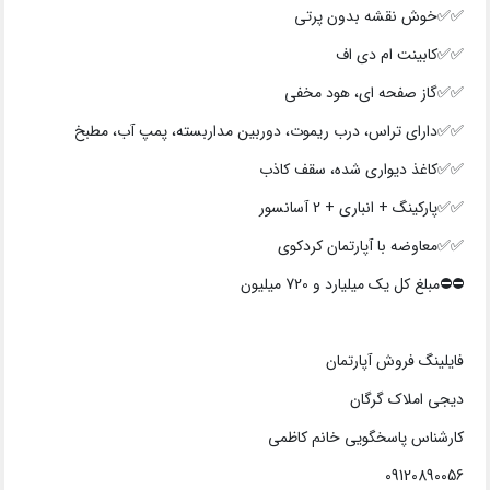
✅✅خوش نقشه بدون پرتی
✅✅کابینت ام دی اف
✅✅گاز صفحه ای، هود مخفی
✅✅دارای تراس، درب ریموت، دوربین مداربسته، پمپ آب، مطبخ
✅✅کاغذ دیواری شده، سقف کاذب
✅✅پارکینگ + انباری + 2 آسانسور
✅✅معاوضه با آپارتمان کردکوی
⛔⛔️مبلغ کل یک میلیارد و 720 میلیون
فایلینگ فروش آپارتمان
دیجی املاک گرگان
کارشناس پاسخگویی خانم کاظمی
09120890056