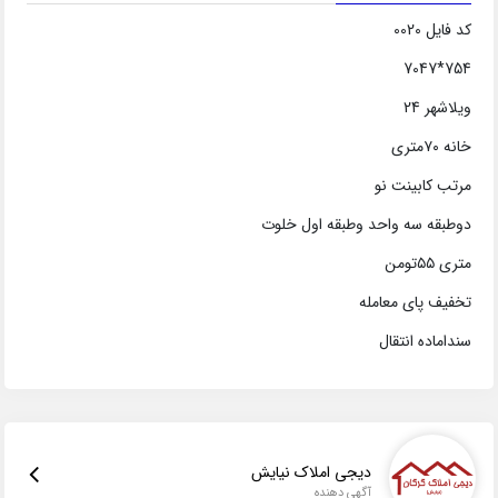
کد فایل 0020
754*7047
ویلاشهر 24
خانه ۷۰متری
مرتب کابینت نو
دوطبقه سه واحد وطبقه اول خلوت
متری ۵۵تومن
تخفیف پای معامله
سنداماده انتقال
دیجی املاک نیایش
آگهی دهنده