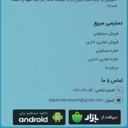
است»
دسترسی سریع
فروش مسکونی
فروش تجاری، اداری
اجاره مسکونی
اجاره تجاری، اداری
درباره ما
تماس با ما
شماره تماس:
09120890056
ایمیل:
digiamlakniayesh@gmail.com