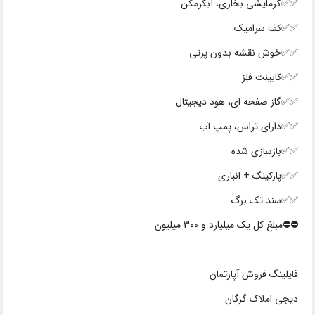
✅✅گرمایشی بخاری، آبگرمکن
✅✅کف سرامیک
✅✅خوش نقشه بدون پرتی
✅✅کابینت فلز
✅✅گاز صفحه ای، هود دیجیتال
✅✅دارای تراس، پمپ آب
✅✅بازسازی شده
✅✅پارکینگ + انباری
✅✅سند تک برگ
⛔⛔️مبلغ کل یک میلیارد و 300 میلیون
فایلینگ فروش آپارتمان
دیجی املاک گرگان