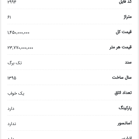
کد فایل
2994
متراژ
61
قیمت کل
1,450,000,000
قیمت هر متر
23,770,000,000
سند
تک برگ
سال ساخت
1395
تعداد اتاق
یک خواب
پارکینگ
دارد
آسانسور
ندارد
انباری