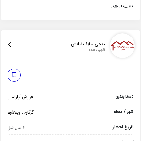
09120890056
دیجی املاک نیایش
آگهی دهنده
دسته‌بندی
فروش آپارتمان
شهر / محله
گرگان
,
ویلاشهر
تاریخ انتشار
2 سال قبل