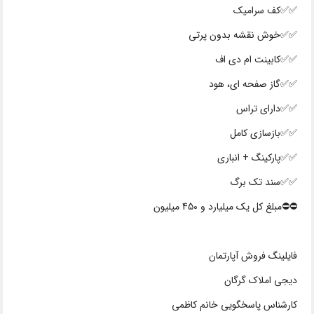
✅✅کف سرامیک
✅✅خوش نقشه بدون پرتی
✅✅کابینت ام دی اف
✅✅گاز صفحه ای، هود
✅✅دارای تراس
✅✅بازسازی کامل
✅✅پارکینگ + انباری
✅✅سند تک برگ
⛔⛔️مبلغ کل یک میلیارد و 450 میلیون
فایلینگ فروش آپارتمان
دیجی املاک گرگان
کارشناس پاسخگویی خانم کاظمی