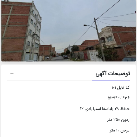
توضیحات آگهی
کد فایل 101
36*201*5131
حافظ 29 باباصفا استرآبادی 12
زمین ۲۵۰ متر
عرض ۱۰ متر