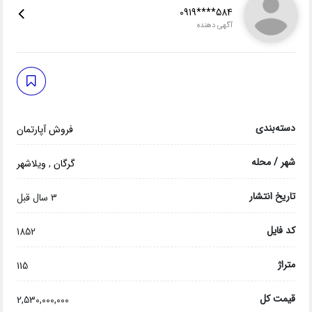
0919****584
آگهی دهنده
دسته‌بندی
فروش آپارتمان
شهر / محله
گرگان
,
ویلاشهر
تاریخ انتشار
3 سال قبل
کد فایل
1852
متراژ
115
قیمت کل
2,530,000,000