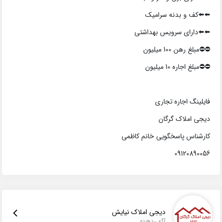
⬅️⬅️کف و بدنه سرامیک
⬅️⬅️دارای سرویس بهداشتی
⛔️⛔️مبلغ رهن 100 میلیون
⛔️⛔️مبلغ اجاره 10 میلیون
فایلینگ اجاره تجاری
دیجی املاک گرگان
کارشناس پاسخگویی خانم کاظمی
09120890056
دیجی املاک نیایش
آگهی دهنده