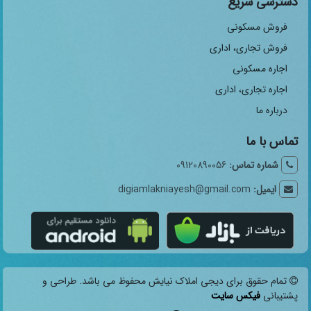
دسترسی سریع
فروش مسکونی
فروش تجاری، اداری
اجاره مسکونی
اجاره تجاری، اداری
درباره ما
تماس با ما
شماره تماس:
09120890056
ایمیل:
digiamlakniayesh@gmail.com
تمام حقوق برای دیجی املاک نیایش محفوظ می باشد. طراحی و
پشتیبانی
فیکس سایت