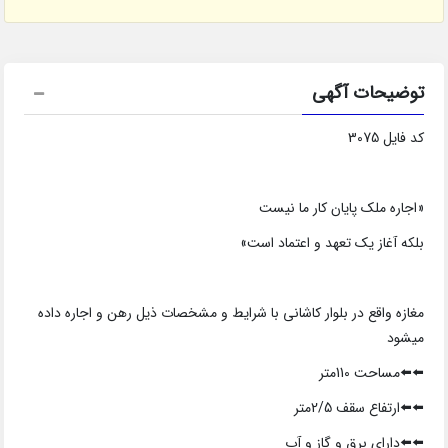
توضیحات آگهی
کد فایل 3075
«اجاره ملک پایان کار ما نیست
بلکه آغاز یک تعهد و اعتماد است»
مغازه واقع در بلوار کاشانی با شرایط و مشخصات ذیل رهن و اجاره داده
میشود
⬅️⬅️مساحت 110متر
⬅️⬅️ارتفاع سقف 2/5متر
⬅️⬅️دارای برق و گاز و آب