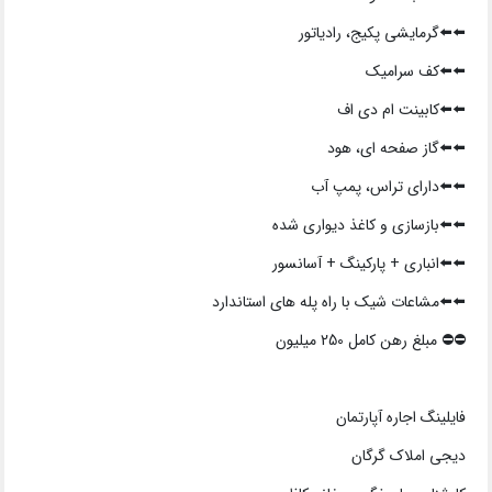
⬅️⬅️گرمایشی پکیج، رادیاتور
⬅️⬅️کف سرامیک
⬅️⬅️کابینت ام دی اف
⬅️⬅️گاز صفحه ای، هود
⬅️⬅️دارای تراس، پمپ آب
⬅️⬅️بازسازی و کاغذ دیواری شده
⬅️⬅️انباری + پارکینگ + آسانسور
⬅️⬅️مشاعات شیک با راه پله های استاندارد
⛔️⛔️ مبلغ رهن کامل 250 میلیون
فایلینگ اجاره آپارتمان
دیجی املاک گرگان