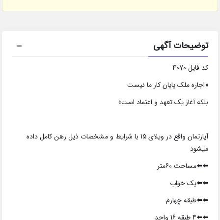
توضیحات آگهی
کد فایل 4070
«اجاره ملک پایان کار ما نیست
بلکه آغاز یک تعهد و اعتماد است»
آپارتمان واقع در ویلای 15 با شرایط و مشخصات ذیل رهن کامل داده
میشود
⬅️⬅️مساحت 60متر
⬅️⬅️یک خواب
⬅️⬅️طبقه چهارم
⬅️⬅️4 طبقه 16 واحد