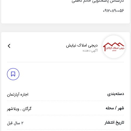
کارشناس پاسخگویی خانم کاظمی
09120890056
دیجی املاک نیایش
آگهی دهنده
دسته‌بندی
اجاره آپارتمان
شهر / محله
گرگان
,
ویلاشهر
تاریخ انتشار
2 سال قبل