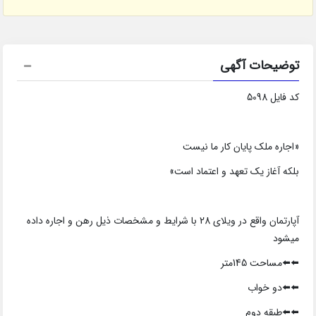
توضیحات آگهی
کد فایل 5098
«اجاره ملک پایان کار ما نیست
بلکه آغاز یک تعهد و اعتماد است»
آپارتمان واقع در ویلای 28 با شرایط و مشخصات ذیل رهن و اجاره داده
میشود
⬅️⬅️مساحت 145متر
⬅️⬅️دو خواب
⬅️⬅️طبقه دوم