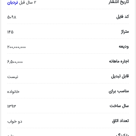
تاریخ انتشار
2 سال قبل
نردبان
کد فایل
5098
متراژ
145
ودیعه
200,000,000
اجاره ماهانه
6,500,000
قابل تبدیل
نیست
مناسب برای
خانواده
سال ساخت
1393
تعداد اتاق
دو خواب
پارکینگ