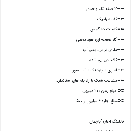
⬅️⬅️3 طبقه تک واحدی
⬅️⬅️کف سرامیک
⬅️⬅️کابینت هایگلاس
⬅️⬅️گاز صفحه ای، هود مخفی
⬅️⬅️دارای تراس، پمپ آب
⬅️⬅️کاغذ دیواری شده
⬅️⬅️انباری + پارکینگ + آسانسور
⬅️⬅️مشاعات شیک با راه پله های استاندارد
⛔️⛔️ مبلغ رهن 200 میلیون
⛔️⛔️مبلغ اجاره 6 میلیون و 500
فایلینگ اجاره آپارتمان