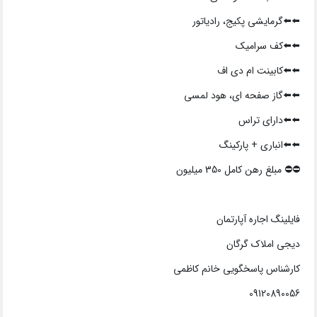
⬅️⬅️گرمایشی پکیج، رادیاتور
⬅️⬅️کف سرامیک
⬅️⬅️کابینت ام دی اف
⬅️⬅️گاز صفحه ای، هود لمسی
⬅️⬅️دارای تراس
⬅️⬅️انباری + پارکینگ
⛔️⛔️ مبلغ رهن کامل 350 میلیون
فایلینگ اجاره آپارتمان
دیجی املاک گرگان
کارشناس پاسخگویی خانم کاظمی
09120890056