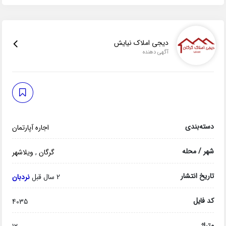
دیجی املاک نیایش
آگهی دهنده
دسته‌بندی
اجاره آپارتمان
شهر / محله
گرگان
,
ویلاشهر
تاریخ انتشار
2 سال قبل
نردبان
کد فایل
4035
متراژ