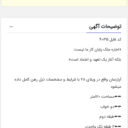
توضیحات آگهی
کد فایل 4035
«اجاره ملک پایان کار ما نیست
بلکه آغاز یک تعهد و اعتماد است»
آپارتمان واقع در ویلای 28 با شرایط و مشخصات ذیل رهن کامل داده
میشود
⬅️⬅️مساحت 120متر
⬅️⬅️دو خواب
⬅️⬅️طبقه دوم
⬅️⬅️2 طبقه تک واحدی