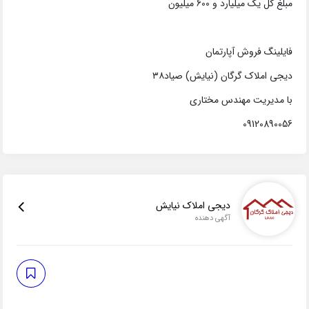
مبلغ کل یک میلیارد و 600 میلیون
فایلینگ فروش آپارتمان
دیجی املاک گرگان (نیایش) صیاد۳۸
با مدیریت مهندس مختاری
09120890056
دیجی املاک نیایش
آگهی دهنده