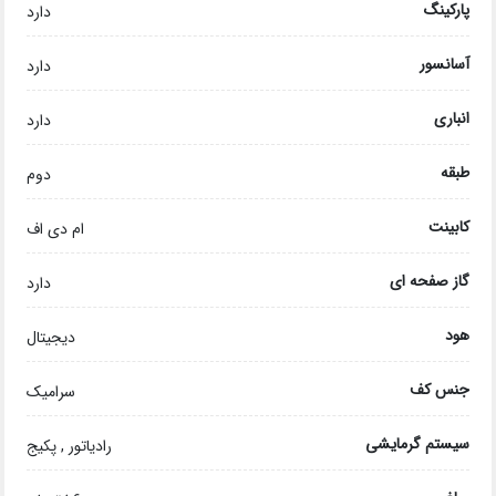
پارکینگ
دارد
آسانسور
دارد
انباری
دارد
طبقه
دوم
کابینت
ام دی اف
گاز صفحه ای
دارد
هود
دیجیتال
جنس کف
سرامیک
سیستم گرمایشی
رادیاتور , پکیج