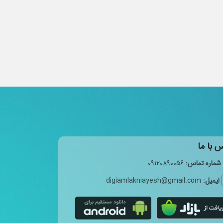
 با ما
شماره تماس:
09120890056
ایمیل:
digiamlakniayesh@gmail.com