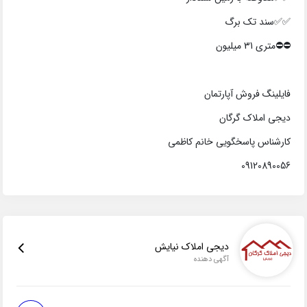
✅✅سند تک برگ
⛔⛔️متری 31 میلیون
فایلینگ فروش آپارتمان
دیجی املاک گرگان
کارشناس پاسخگویی خانم کاظمی
09120890056
دیجی املاک نیایش
آگهی دهنده