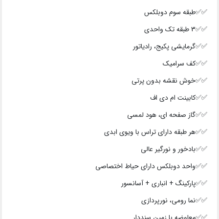
✅✅طبقه سوم دوبلکس
✅✅3 طبقه تک واحدی
✅✅گرمایشی پکیج، رادیاتور
✅✅کف سرامیک
✅✅خوش نقشه بدون پرتی
✅✅کابینت ام دی اف
✅✅گاز صفحه ای، هود لمسی
✅✅هر طبقه دارای تراس با ویوی ابدی
✅✅بادخور و نورگیر عالی
✅✅واحد دوبلکس دارای حیاط اختصاصی
✅✅پارکینگ + انباری + آسانسور
✅✅نما رومی، نورپردازی
✅✅معاوضه با زمین سنددار