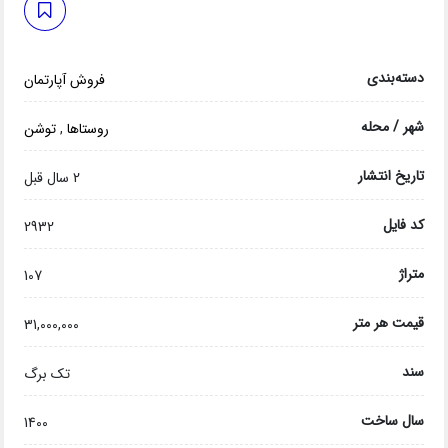
دسته‌بندی
فروش آپارتمان
شهر / محله
روستاها
,
توشن
تاریخ انتشار
2 سال قبل
کد فایل
2932
متراژ
107
قیمت هر متر
31,000,000
سند
تک برگ
سال ساخت
1400