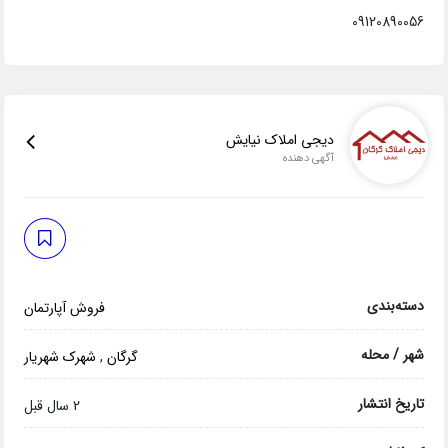
09120890056
دیجی املاک نیایش
آگهی دهنده
دسته‌بندی
فروش آپارتمان
شهر / محله
گرگان
,
شهرک شهریار
تاریخ انتشار
2 سال قبل