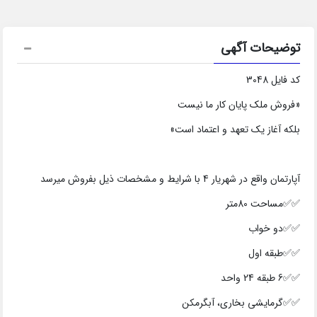
توضیحات آگهی
کد فایل 3048
«فروش ملک پایان کار ما نیست
بلکه آغاز یک تعهد و اعتماد است»
آپارتمان واقع در شهریار 4 با شرایط و مشخصات ذیل بفروش میرسد
✅✅مساحت 80متر
✅✅دو خواب
✅✅طبقه اول
✅✅6 طبقه 24 واحد
✅✅گرمایشی بخاری، آبگرمکن