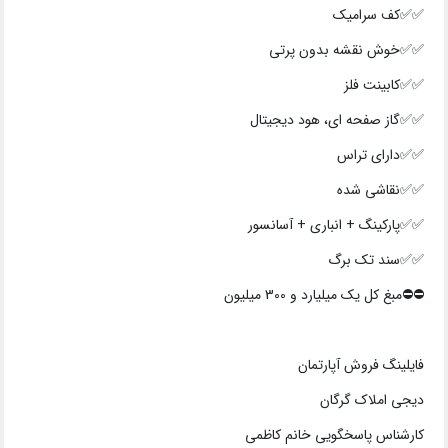
✅✅کف سرامیک
✅✅خوش نقشه بدون پرتی
✅✅کابینت فلز
✅✅گاز صفحه ای، هود دیجیتال
✅✅دارای تراس
✅✅نقاشی شده
✅✅پارکینگ + انباری + آسانسور
✅✅سند تک برگ
⛔⛔️مبغ کل یک میلیارد و 300 میلیون
فایلینگ فروش آپارتمان
دیجی املاک گرگان
کارشناس پاسخگویی خانم کاظمی