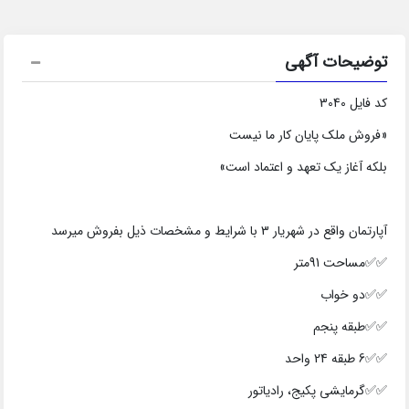
توضیحات آگهی
کد فایل 3040
«فروش ملک پایان کار ما نیست
بلکه آغاز یک تعهد و اعتماد است»
آپارتمان واقع در شهریار 3 با شرایط و مشخصات ذیل بفروش میرسد
✅✅مساحت 91متر
✅✅دو خواب
✅✅طبقه پنجم
✅✅6 طبقه 24 واحد
✅✅گرمایشی پکیج، رادیاتور