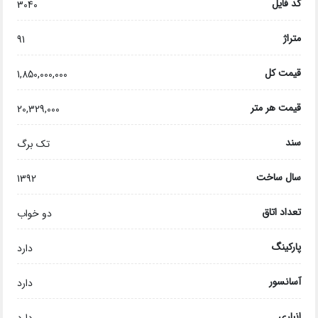
کد فایل
3040
متراژ
91
قیمت کل
1,850,000,000
قیمت هر متر
20,329,000
سند
تک برگ
سال ساخت
1392
تعداد اتاق
دو خواب
پارکینگ
دارد
آسانسور
دارد
انباری