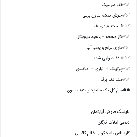
✅✅کف سرامیک
✅✅خوش نقشه بدون پرتی
✅✅کابینت ام دی اف
✅✅گاز صفحه ای، هود دیجیتال
✅✅دارای تراس، پمپ آب
✅✅کاغذ دیواری شده
✅✅پارکینگ + انباری + آسانسور
✅✅سند تک برگ
⛔⛔️مبلغ کل یک میلیارد و 850 میلیون
فایلینگ فروش آپارتمان
دیجی املاک گرگان
کارشناس پاسخگویی خانم کاظمی