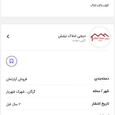
09120890056
دیجی املاک نیایش
آگهی دهنده
دسته‌بندی
فروش آپارتمان
شهر / محله
گرگان
,
شهرک شهریار
تاریخ انتشار
2 سال قبل