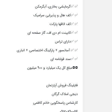
✅ ✅گرمایشی بخاری، آبگرمکن
✅ ✅کف هال و پذیرایی سرامیک
✅ ✅کف اتاقها پارکت
✅ ✅کابینت ام دی اف، گاز صفحه ای
✅ ✅دارای تراس
✅ ✅ آسانسور + پارکینگ اختصاصی + انباری
✅ ✅سند قولنامه ای
⛔⛔️مبلغ کل یک میلیارد و 900 میلیون
فایلینگ فروش آپارتمان
دیجی املاک گرگان
کارشناس پاسخگویی خانم کاظمی
09120890056