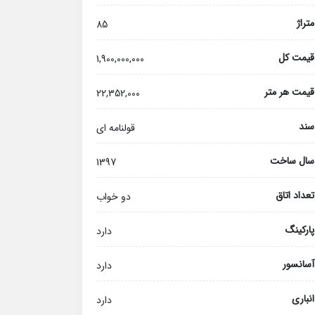
متراژ
85
قیمت کل
1,900,000,000
قیمت هر متر
22,352,000
سند
قولنامه ای
سال ساخت
1397
تعداد اتاق
دو خواب
پارکینگ
دارد
آسانسور
دارد
انباری
دارد