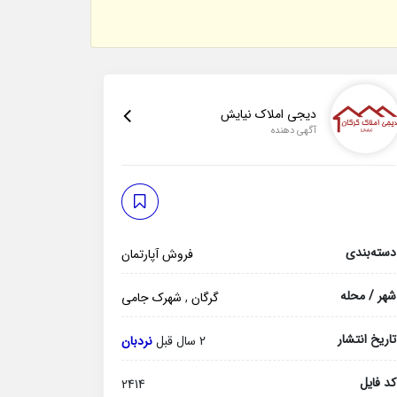
دیجی املاک نیایش
آگهی دهنده
دسته‌بندی
فروش آپارتمان
شهر / محله
گرگان
,
شهرک جامی
تاریخ انتشار
2 سال قبل
نردبان
کد فایل
2414