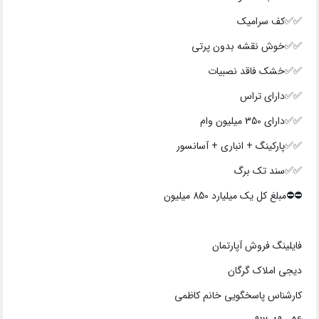
✅✅کف سرامیک
✅✅خوش نقشه بدون پرتی
✅✅خشک فاقد نصبیات
✅✅دارای تراس
✅✅دارای 350 میلیون وام
✅✅پارکینگ + انباری + آسانسور
✅✅سند تک برگ
⛔⛔️مبلغ کل یک میلیارد 850 میلیون
فایلینگ فروش آپارتمان
دیجی املاک گرگان
کارشناس پاسخگویی خانم کاظمی