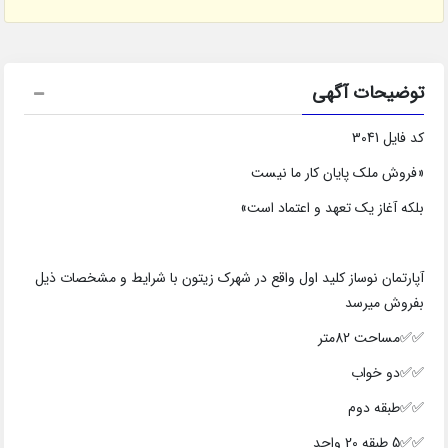
توضیحات آگهی
کد فایل 3041
«فروش ملک پایان کار ما نیست
بلکه آغاز یک تعهد و اعتماد است»
آپارتمان نوساز کلید اول واقع در شهرک زیتون با شرایط و مشخصات ذیل
بفروش میرسد
✅✅مساحت 82متر
✅✅دو خواب
✅✅طبقه دوم
✅✅5 طبقه 20 واحد