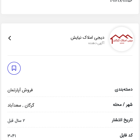
09120890056
دیجی املاک نیایش
آگهی دهنده
دسته‌بندی
فروش آپارتمان
شهر / محله
گرگان
,
سعدآباد
تاریخ انتشار
2 سال قبل
کد فایل
3041