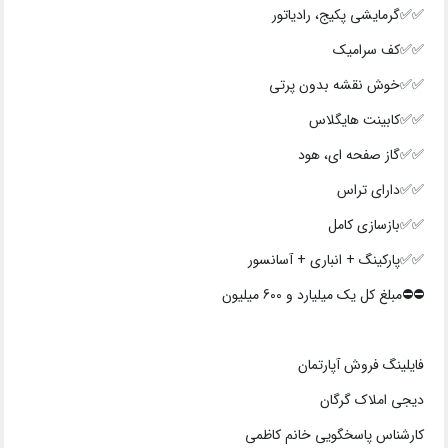
✅✅گرمایشی پکیج، رادیاتور
✅✅کف سرامیک
✅✅خوش نقشه بدون پرتی
✅✅کابینت هایگلاس
✅✅گاز صفحه ای، هود
✅✅دارای تراس
✅✅بازسازی کامل
✅✅پارکینگ + انباری + آسانسور
⛔⛔️مبلغ کل یک میلیارد و 600 میلیون
فایلینگ فروش آپارتمان
دیجی املاک گرگان
کارشناس پاسخگویی خانم کاظمی