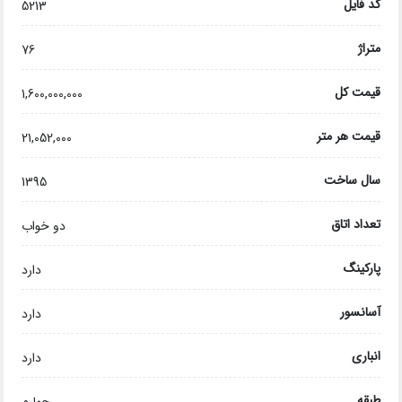
کد فایل
5213
متراژ
76
قیمت کل
1,600,000,000
قیمت هر متر
21,052,000
سال ساخت
1395
تعداد اتاق
دو خواب
پارکینگ
دارد
آسانسور
دارد
انباری
دارد
طبقه