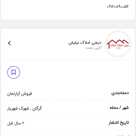
09120890056
دیجی املاک نیایش
آگهی دهنده
دسته‌بندی
فروش آپارتمان
شهر / محله
گرگان
,
شهرک شهریار
تاریخ انتشار
2 سال قبل