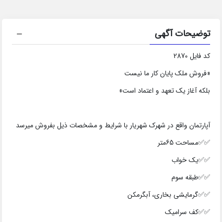
توضیحات آگهی
کد فایل 2870
«فروش ملک پایان کار ما نیست
بلکه آغاز یک تعهد و اعتماد است»
آپارتمان واقع در شهرک شهریار با شرایط و مشخصات ذیل بفروش میرسد
✅✅مساحت 65متر
✅✅یک خواب
✅✅طبقه سوم
✅✅گرمایشی بخاری، آبگرمکن
✅✅کف سرامیک