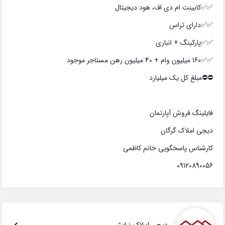
✅✅کابینت ام دی اف، هود دیجیتال
✅✅دارای تراس
✅✅پارکینگ + انباری
✅✅160 میلیون وام + 40 میلیون رهن مستاجر موجود
⛔⛔️مبلغ کل یک میلیارد
فایلینگ فروش آپارتمان
دیجی املاک گرگان
کارشناس پاسخگویی خانم کاظمی
09120890056