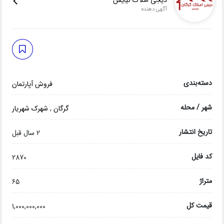
دیجی املاک نیایش
آگهی دهنده
دسته‌بندی
فروش آپارتمان
شهر / محله
گرگان
,
شهرک شهریار
تاریخ انتشار
2 سال قبل
کد فایل
2870
متراژ
65
قیمت کل
1,000,000,000