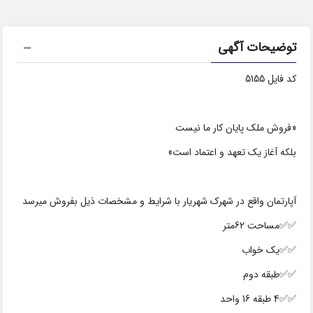
توضیحات آگهی
کد فایل 5155
«فروش ملک پایان کار ما نیست
بلکه آغاز یک تعهد و اعتماد است»
آپارتمان واقع در شهرک شهریار با شرایط و مشخصات ذیل بفروش میرسد
✅✅مساحت 62متر
✅✅یک خواب
✅✅طبقه دوم
✅✅4 طبقه 16 واحد