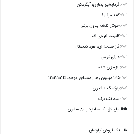
✅✅گرمایشی بخاری، آبگرمکن
✅✅کف سرامیک
✅✅خوش نقشه بدون پرتی
✅✅کابینت ام دی اف
✅✅گاز صفحه ای، هود دیجیتال
✅✅دارای تراس
✅✅بازسازی شده
✅✅135 میلیون رهن مستاجر موجود تا 1404/02
✅✅پارکینگ + انباری
✅✅سند تک برگ
⛔⛔️مبلغ کل یک میلیارد و 80 میلیون
فایلینگ فروش آپارتمان