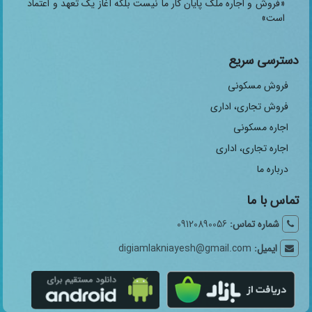
«فروش و اجاره ملک پایان کار ما نیست بلکه آغاز یک تعهد و اعتماد
است»
دسترسی سریع
فروش مسکونی
فروش تجاری، اداری
اجاره مسکونی
اجاره تجاری، اداری
درباره ما
تماس با ما
شماره تماس:
09120890056
ایمیل:
digiamlakniayesh@gmail.com