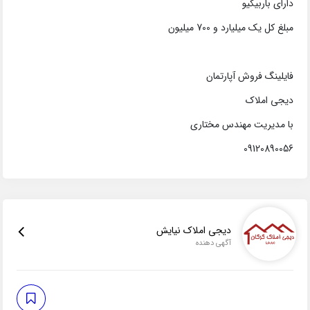
دارای باربیکیو
مبلغ کل یک میلیارد و 700 میلیون
فایلینگ فروش آپارتمان
دیجی املاک
با مدیریت مهندس مختاری
09120890056
دیجی املاک نیایش
آگهی دهنده