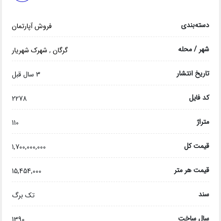
دسته‌بندی
فروش آپارتمان
شهر / محله
گرگان
,
شهرک شهریار
تاریخ انتشار
3 سال قبل
کد فایل
2278
متراژ
110
قیمت کل
1,700,000,000
قیمت هر متر
15,454,000
سند
تک برگ
سال ساخت
1390