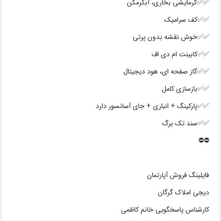
✅✅گرمایشی بخاری، آبگرمکن
✅✅کف سرامیک
✅✅خوش نقشه بدون پرتی
✅✅کابینت ام دی اف
✅✅گاز صفحه ای، هود دیجیتال
✅✅بازسازی کامل
✅✅پارکینگ + انباری + جای آسانسور دارد
✅✅سند تک برگ
⛔⛔️
فایلینگ فروش آپارتمان
دیجی املاک گرگان
کارشناس پاسخگویی خانم کاظمی