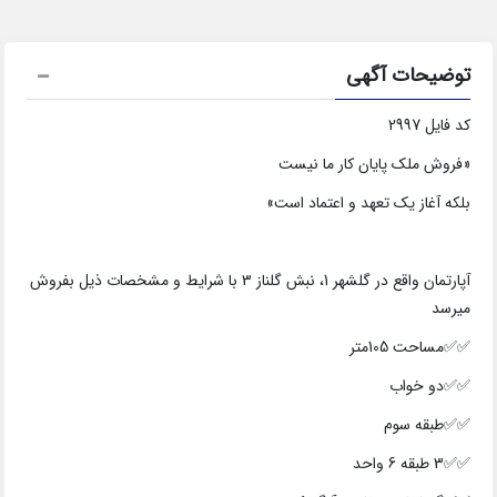
توضیحات آگهی
کد فایل 2997
«فروش ملک پایان کار ما نیست
بلکه آغاز یک تعهد و اعتماد است»
آپارتمان واقع در گلشهر 1، نبش گلناز 3 با شرایط و مشخصات ذیل بفروش
میرسد
✅✅مساحت 105متر
✅✅دو خواب
✅✅طبقه سوم
✅✅3 طبقه 6 واحد