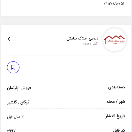
09120890056
دیجی املاک نیایش
آگهی دهنده
دسته‌بندی
فروش آپارتمان
شهر / محله
گرگان
,
گلشهر
تاریخ انتشار
2 سال قبل
کد فایل
2997