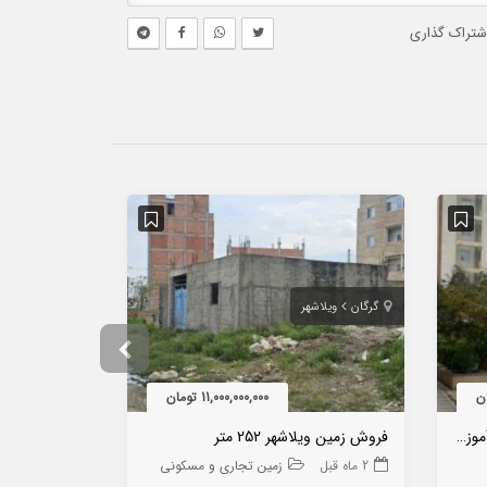
شتراک گذاری
گرگان
ویلاشهر
گرگان
سی مت
11,000,000,000 تومان
فروش آپارتمان 82متری سی متری آموزش
فروش زمین ویلاشهر 252 متر
2 ماه قبل
زمین تجاری و مسکونی
2 ماه قبل