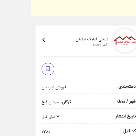
دیجی املاک نیایش
آگهی دهنده
دسته‌بندی
فروش آپارتمان
شهر / محله
گرگان
,
میدان کاخ
تاریخ انتشار
3 سال قبل
کد فایل
2280