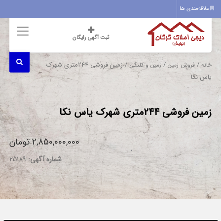
علاقه‌مندی ها
ثبت آگهی رایگان
/
/
/ زمین فروشی 244متری شهرک
خانه
فروش زمین
زمین و کلنگی
یاس نکا
زمین فروشی 244متری شهرک یاس نکا
2,850,000,000 تومان
شماره آگهی:
25189