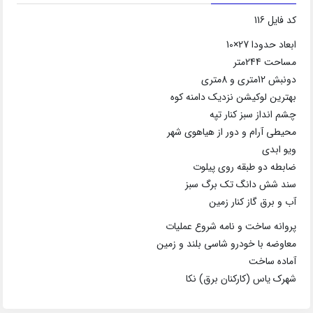
کد فایل 116
ابعاد حدودا 27×10
مساحت 244متر
دونبش 12متری و 8متری
بهترین لوکیشن نزدیک دامنه کوه
چشم انداز سبز کنار تپه
محیطی آرام و دور از هیاهوی شهر
ویو ابدی
ضابطه دو طبقه روی پیلوت
سند شش دانگ تک برگ سبز
آب و برق گاز کنار زمین
پروانه ساخت و نامه شروع عملیات
معاوضه با خودرو شاسی بلند و زمین
آماده ساخت
شهرک یاس (کارکنان برق) نکا