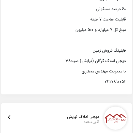
60 درصد مسکونی
قابلیت ساخت 7 طبقه
مبلغ کل 7 میلیارد و 500 میلیون
فایلینگ فروش زمین
دیجی املاک گرگان (نیایش) صیاد۳۸
با مدیریت مهندس مختاری
09120890056
دیجی املاک نیایش
آگهی دهنده