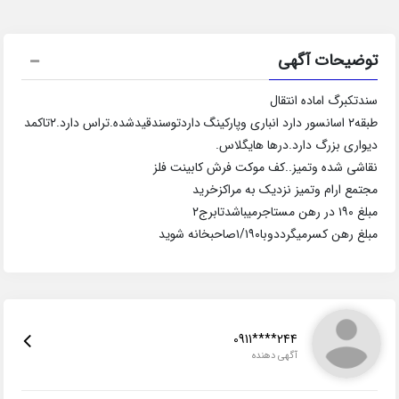
توضیحات آگهی
سندتکبرگ اماده انتقال
طبقه۲ اسانسور دارد انباری وپارکینگ داردتوسندقیدشده.تراس دارد.۲تاکمد
دیواری بزرگ دارد.درها هایگلاس.
نقاشی شده وتمیز..کف موکت فرش کابینت فلز
مجتمع ارام وتمیز نزدیک به مراکزخرید
مبلغ ۱۹۰ در رهن مستاجرمیباشدتابرج۲
مبلغ رهن کسرمیگرددوبا۱/۱۹۰صاحبخانه شوید
0911****244
آگهی دهنده