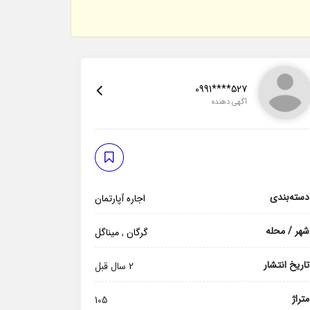
0991****527
آگهی دهنده
دسته‌بندی
اجاره آپارتمان
شهر / محله
گرگان
,
میناگل
تاریخ انتشار
2 سال قبل
متراژ
105