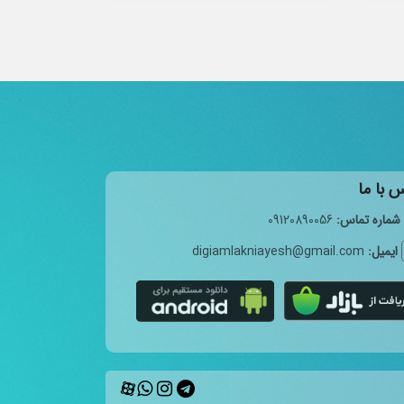
 با ما
شماره تماس:
09120890056
ایمیل:
digiamlakniayesh@gmail.com