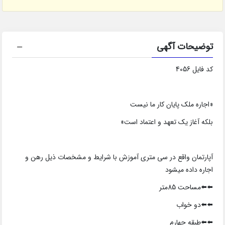
توضیحات آگهی
کد فایل 4056
«اجاره ملک پایان کار ما نیست
بلکه آغاز یک تعهد و اعتماد است»
آپارتمان واقع در سی متری آموزش با شرایط و مشخصات ذیل رهن و
اجاره داده میشود
⬅️⬅️مساحت 85متر
⬅️⬅️دو خواب
⬅️⬅️طبقه چهارم