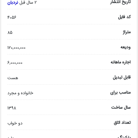
تاریخ انتشار
2 سال قبل
نردبان
کد فایل
4056
متراژ
85
ودیعه
120,000,000
اجاره ماهانه
6,000,000
قابل تبدیل
هست
مناسب برای
خانواده و مجرد
سال ساخت
1398
تعداد اتاق
دو خواب
پارکینگ