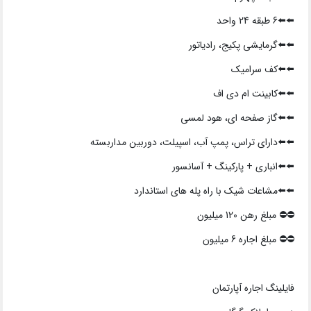
⬅️⬅️6 طبقه 24 واحد
⬅️⬅️گرمایشی پکیج، رادیاتور
⬅️⬅️کف سرامیک
⬅️⬅️کابینت ام دی اف
⬅️⬅️گاز صفحه ای، هود لمسی
⬅️⬅️دارای تراس، پمپ آب، اسپیلت، دوربین مداربسته
⬅️⬅️انباری + پارکینگ + آسانسور
⬅️⬅️مشاعات شیک با راه پله های استاندارد
⛔️⛔️ مبلغ رهن 120 میلیون
⛔️⛔️ مبلغ اجاره 6 میلیون
فایلینگ اجاره آپارتمان