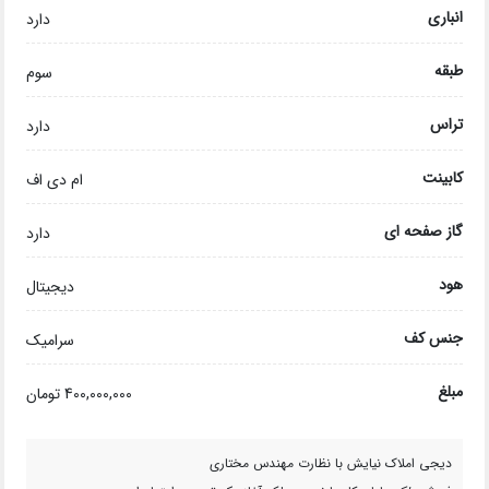
انباری
دارد
طبقه
سوم
تراس
دارد
کابینت
ام دی اف
گاز صفحه ای
دارد
هود
دیجیتال
جنس کف
سرامیک
مبلغ
400,000,000 تومان
دیجی املاک نیایش با نظارت مهندس مختاری