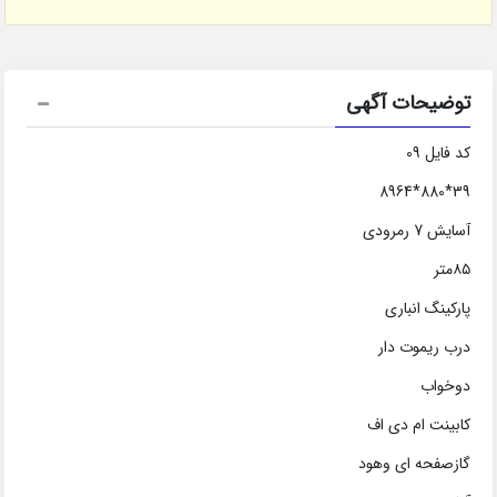
توضیحات آگهی
کد فایل 09
39*880*8964
آسایش 7 رمرودی
۸۵متر
پارکینگ انباری
درب ریموت دار
دوخواب
کابینت ام دی اف
گازصفحه ای وهود