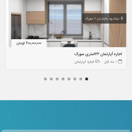
میاندرود مازندران
سورک
200,000,000 تومان
اجاره آپارتمان 122متری سورک
1 ماه قبل
اجاره آپارتمان