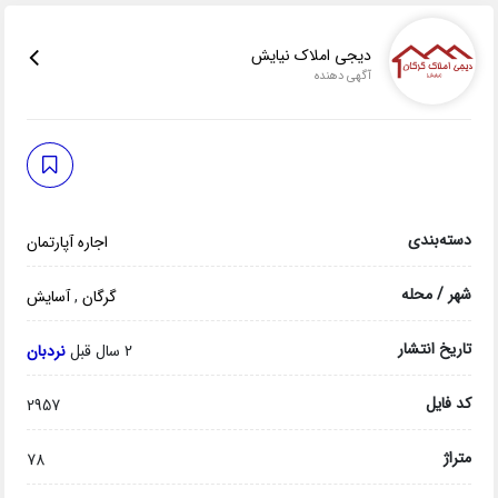
دیجی املاک نیایش
آگهی دهنده
دسته‌بندی
اجاره آپارتمان
شهر / محله
گرگان
,
آسایش
تاریخ انتشار
2 سال قبل
نردبان
کد فایل
2957
متراژ
78