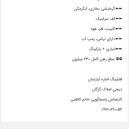
⬅️⬅️گرمایشی بخاری، آبگرمکن
⬅️⬅️کف سرامیک
⬅️⬅️کابینت فلز، هود
⬅️⬅️دارای تراس، پمپ آب
⬅️⬅️انباری + پارکینگ
⛔️⛔️ مبلغ رهن کامل 230 میلیون
فایلینگ اجاره آپارتمان
دیجی املاک گرگان
کارشناس پاسخگویی خانم کاظمی
09120890056