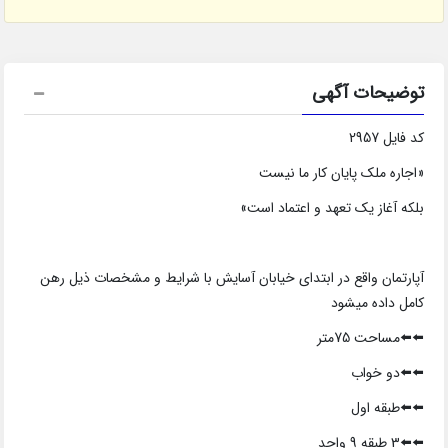
توضیحات آگهی
کد فایل 2957
«اجاره ملک پایان کار ما نیست
بلکه آغاز یک تعهد و اعتماد است»
آپارتمان واقع در ابتدای خیابان آسایش با شرایط و مشخصات ذیل رهن
کامل داده میشود
⬅️⬅️مساحت 75متر
⬅️⬅️دو خواب
⬅️⬅️طبقه اول
⬅️⬅️3 طبقه 9 واحد