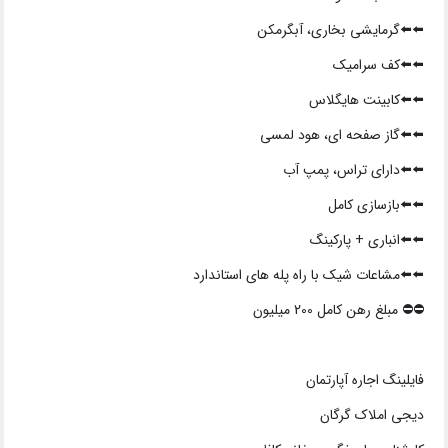
⬅️⬅️گرمایشی بخاری، آبگرمکن
⬅️⬅️کف سرامیک
⬅️⬅️کابینت هایگلاس
⬅️⬅️گاز صفحه ای، هود لمسی
⬅️⬅️دارای تراس، پمپ آب
⬅️⬅️بازسازی کامل
⬅️⬅️انباری + پارکینگ
⬅️⬅️مشاعات شیک با راه پله های استاندارد
⛔️⛔️ مبلغ رهن کامل 200 میلیون
فایلینگ اجاره آپارتمان
دیجی املاک گرگان