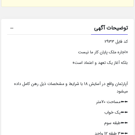
توضیحات آگهی
کد فایل 2933
«اجاره ملک پایان کار ما نیست
بلکه آغاز یک تعهد و اعتماد است»
آپارتمان واقع در آسایش 18 با شرایط و مشخصات ذیل رهن کامل داده
میشود
⬅️⬅️مساحت 70متر
⬅️⬅️یک خواب
⬅️⬅️طبقه سوم
⬅️⬅️3 طبقه 12 واحد