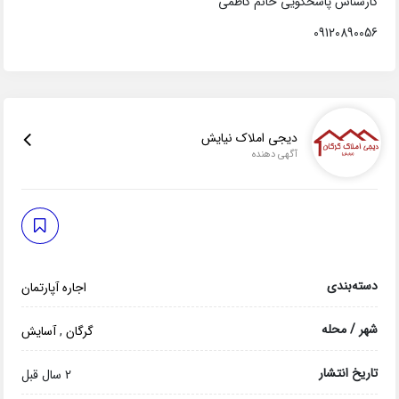
کارشناس پاسخگویی خانم کاظمی
09120890056
دیجی املاک نیایش
آگهی دهنده
دسته‌بندی
اجاره آپارتمان
شهر / محله
گرگان
,
آسایش
تاریخ انتشار
2 سال قبل