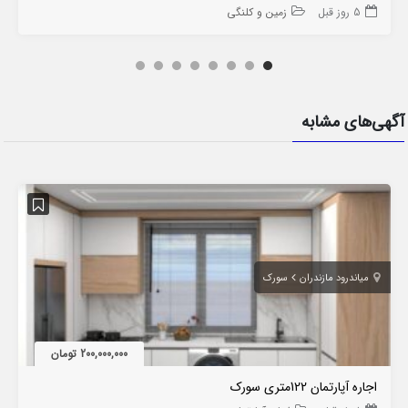
5 روز قبل
زمین و کلنگی
آگهی‌های مشابه
میاندرود مازندران
سورک
200,000,000 تومان
اجاره آپارتمان 122متری سورک