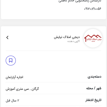
کارشناس پاسخگویی خانم کاظمی
09120890056
دیجی املاک نیایش
آگهی دهنده
دسته‌بندی
اجاره آپارتمان
شهر / محله
گرگان
,
سی متری آموزش
تاریخ انتشار
2 سال قبل