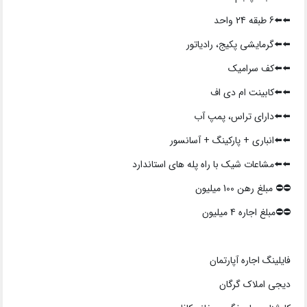
⬅️⬅️6 طبقه 24 واحد
⬅️⬅️گرمایشی پکیج، رادیاتور
⬅️⬅️کف سرامیک
⬅️⬅️کابینت ام دی اف
⬅️⬅️دارای تراس، پمپ آب
⬅️⬅️انباری + پارکینگ + آسانسور
⬅️⬅️مشاعات شیک با راه پله های استاندارد
⛔️⛔️ مبلغ رهن 100 میلیون
⛔️⛔️مبلغ اجاره 4 میلیون
فایلینگ اجاره آپارتمان
دیجی املاک گرگان