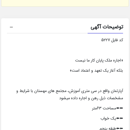
توضیحات آگهی
کد فایل 5227
«اجاره ملک پایان کار ما نیست
بلکه آغاز یک تعهد و اعتماد است»
آپارتمان واقع در سی متری آموزش، مجتمع های مهستان با شرایط و
مشخصات ذیل رهن و اجاره داده میشود
⬅️⬅️مساحت 63متر
⬅️⬅️یک خواب
⬅️⬅️طبقه پنجم