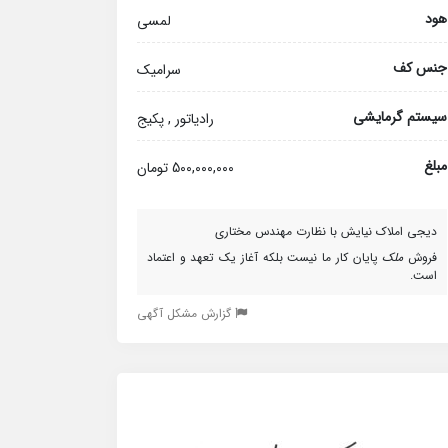
هود
لمسی
جنس کف
سرامیک
سیستم گرمایشی
رادیاتور , پکیج
مبلغ
500,000,000 تومان
دیجی املاک نیایش با نظارت مهندس مختاری
فروش
ملک
پایان کار ما نیست بلکه آغاز یک تعهد و اعتماد
است.
گزارش مشکل آگهی