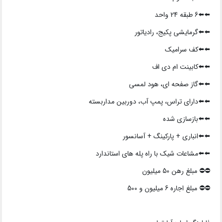
⬅️⬅️6 طبقه 24 واحد
⬅️⬅️گرمایشی پکیج، رادیاتور
⬅️⬅️کف سرامیک
⬅️⬅️کابینت ام دی اف
⬅️⬅️گاز صفحه ای، هود لمسی
⬅️⬅️دارای تراس، پمپ آب، دوربین مداربسته
⬅️⬅️بازسازی شده
⬅️⬅️انباری + پارکینگ + آسانسور
⬅️⬅️مشاعات شیک با راه پله های استاندارد
⛔️⛔️ مبلغ رهن 50 میلیون
⛔️⛔️ مبلغ اجاره 6 میلیون و 500