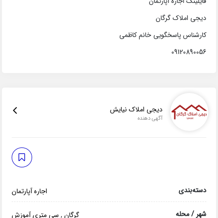
فایلینگ اجاره آپارتمان
دیجی املاک گرگان
کارشناس پاسخگویی خانم کاظمی
09120890056
دیجی املاک نیایش
آگهی دهنده
دسته‌بندی
اجاره آپارتمان
شهر / محله
گرگان
,
سی متری آموزش