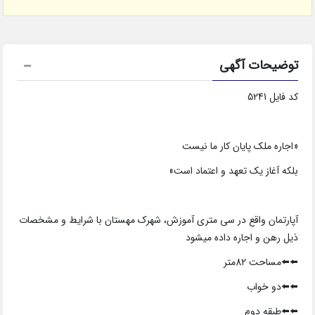
توضیحات آگهی
کد فایل 5241
«اجاره ملک پایان کار ما نیست
بلکه آغاز یک تعهد و اعتماد است»
آپارتمان واقع در سی متری آموزش، شهرک مهستان با شرایط و مشخصات
ذیل رهن و اجاره داده میشود
⬅️⬅️مساحت 82متر
⬅️⬅️دو خواب
⬅️⬅️طبقه دوم