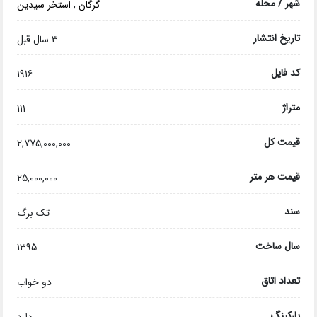
شهر / محله
گرگان
,
استخر سیدین
تاریخ انتشار
3 سال قبل
کد فایل
1916
متراژ
111
قیمت کل
2,775,000,000
قیمت هر متر
25,000,000
سند
تک برگ
سال ساخت
1395
تعداد اتاق
دو خواب
پارکینگ