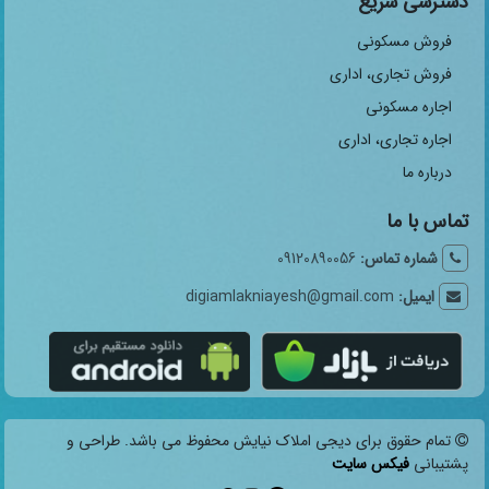
دسترسی سریع
فروش مسکونی
فروش تجاری، اداری
اجاره مسکونی
اجاره تجاری، اداری
درباره ما
تماس با ما
شماره تماس:
09120890056
ایمیل:
digiamlakniayesh@gmail.com
تمام حقوق برای دیجی املاک نیایش محفوظ می باشد. طراحی و
پشتیبانی
فیکس سایت