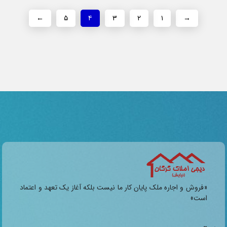
←
۵
۴
۳
۲
۱
→
«فروش و اجاره ملک پایان کار ما نیست بلکه آغاز یک تعهد و اعتماد
است»